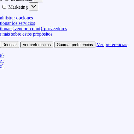
Marketing
inistrar opciones
ionar los servicios
tionar {vendor_count} proveedores
r más sobre estos propósitos
Ver preferencias
Denegar
Ver preferencias
Guardar preferencias
le}
le}
le}