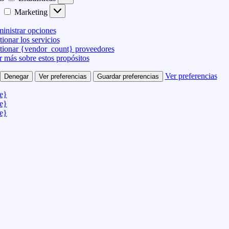
Marketing
inistrar opciones
ionar los servicios
tionar {vendor_count} proveedores
r más sobre estos propósitos
Ver preferencias
Denegar
Ver preferencias
Guardar preferencias
le}
le}
le}