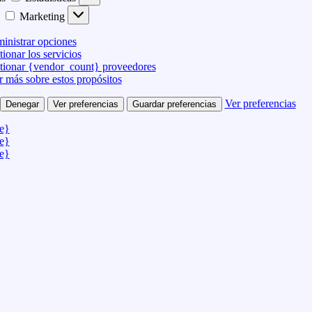
Marketing
inistrar opciones
ionar los servicios
tionar {vendor_count} proveedores
r más sobre estos propósitos
Ver preferencias
Denegar
Ver preferencias
Guardar preferencias
le}
le}
le}