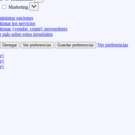
Marketing
inistrar opciones
ionar los servicios
tionar {vendor_count} proveedores
r más sobre estos propósitos
Ver preferencias
Denegar
Ver preferencias
Guardar preferencias
le}
le}
le}