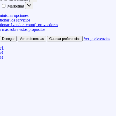
Marketing
inistrar opciones
ionar los servicios
tionar {vendor_count} proveedores
r más sobre estos propósitos
Ver preferencias
Denegar
Ver preferencias
Guardar preferencias
le}
le}
le}