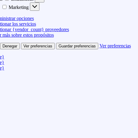
Marketing
inistrar opciones
ionar los servicios
tionar {vendor_count} proveedores
r más sobre estos propósitos
Ver preferencias
Denegar
Ver preferencias
Guardar preferencias
le}
le}
le}