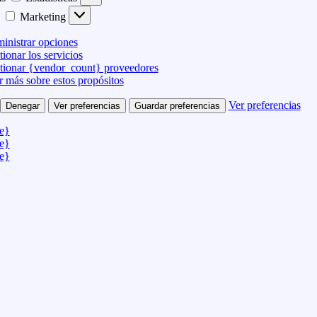
Marketing
inistrar opciones
ionar los servicios
tionar {vendor_count} proveedores
r más sobre estos propósitos
Ver preferencias
Denegar
Ver preferencias
Guardar preferencias
le}
le}
le}