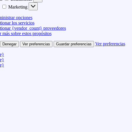
Marketing
inistrar opciones
ionar los servicios
tionar {vendor_count} proveedores
r más sobre estos propósitos
Ver preferencias
Denegar
Ver preferencias
Guardar preferencias
le}
le}
le}