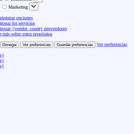
Marketing
inistrar opciones
ionar los servicios
tionar {vendor_count} proveedores
r más sobre estos propósitos
Ver preferencias
Denegar
Ver preferencias
Guardar preferencias
le}
le}
le}