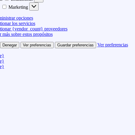
Marketing
inistrar opciones
ionar los servicios
tionar {vendor_count} proveedores
r más sobre estos propósitos
Ver preferencias
Denegar
Ver preferencias
Guardar preferencias
le}
le}
le}