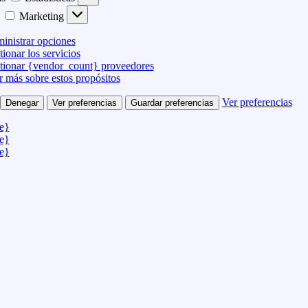
Marketing
inistrar opciones
ionar los servicios
tionar {vendor_count} proveedores
r más sobre estos propósitos
Ver preferencias
Denegar
Ver preferencias
Guardar preferencias
le}
le}
le}