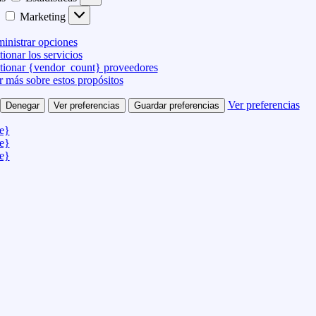
Marketing
inistrar opciones
ionar los servicios
tionar {vendor_count} proveedores
r más sobre estos propósitos
Ver preferencias
Denegar
Ver preferencias
Guardar preferencias
le}
le}
le}