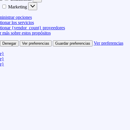
Marketing
inistrar opciones
ionar los servicios
tionar {vendor_count} proveedores
r más sobre estos propósitos
Ver preferencias
Denegar
Ver preferencias
Guardar preferencias
le}
le}
le}