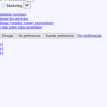
Marketing
inistrar opciones
ionar los servicios
tionar {vendor_count} proveedores
r más sobre estos propósitos
Ver preferencias
Denegar
Ver preferencias
Guardar preferencias
le}
le}
le}