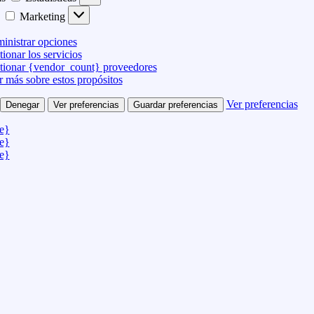
Marketing
inistrar opciones
ionar los servicios
tionar {vendor_count} proveedores
r más sobre estos propósitos
Ver preferencias
Denegar
Ver preferencias
Guardar preferencias
le}
le}
le}