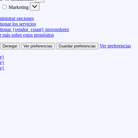
Marketing
inistrar opciones
ionar los servicios
tionar {vendor_count} proveedores
r más sobre estos propósitos
Ver preferencias
Denegar
Ver preferencias
Guardar preferencias
le}
le}
le}