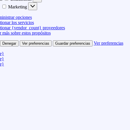
Marketing
inistrar opciones
ionar los servicios
tionar {vendor_count} proveedores
r más sobre estos propósitos
Ver preferencias
Denegar
Ver preferencias
Guardar preferencias
le}
le}
le}