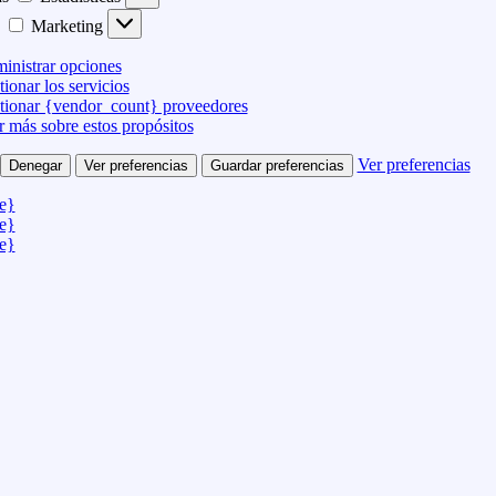
Marketing
inistrar opciones
ionar los servicios
tionar {vendor_count} proveedores
r más sobre estos propósitos
Ver preferencias
Denegar
Ver preferencias
Guardar preferencias
le}
le}
le}