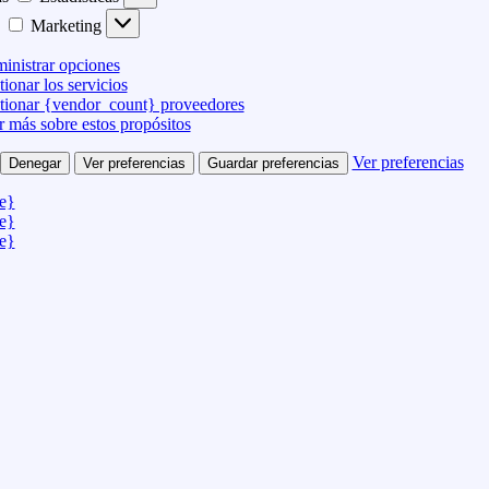
Marketing
inistrar opciones
ionar los servicios
tionar {vendor_count} proveedores
r más sobre estos propósitos
Ver preferencias
Denegar
Ver preferencias
Guardar preferencias
le}
le}
le}