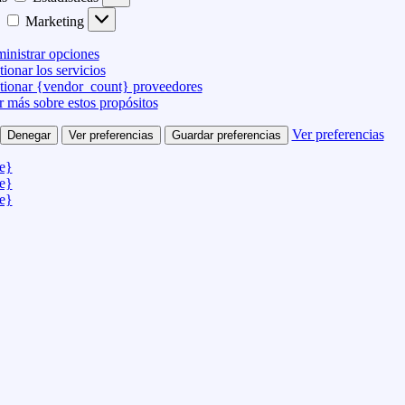
Marketing
inistrar opciones
ionar los servicios
tionar {vendor_count} proveedores
r más sobre estos propósitos
Ver preferencias
Denegar
Ver preferencias
Guardar preferencias
le}
le}
le}